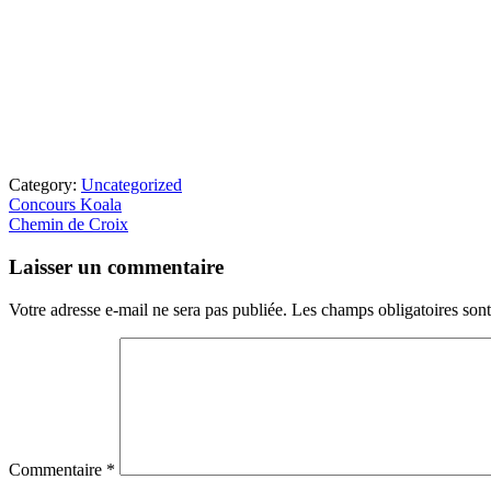
Category:
Uncategorized
Article
Concours Koala
précédent
Article
Chemin de Croix
:
suivant
Interactions
:
Laisser un commentaire
du
lecteur
Votre adresse e-mail ne sera pas publiée.
Les champs obligatoires son
Commentaire
*