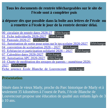
Tous les documents de rentrée téléchargeables sur le site de
l’école sont à compléter puis
à déposer dès que possible dans la boîte aux lettres de l’école ou
à remettre à l’école le jour de la rentrée dernier délai.
00_circulaire de rentrée dates 2026-27
Télécharger
01_Fiche individuelle 2026-2027
Télécharger
02_Pastorale 2026-27
Télécharger
03_Autorisation de sortie pour soins sur le tps scolaire 2026-2027
Télécharger
04_convention de scolarisation 2026 – 2027
Télécharger
05_Echéancier et participation solidarité 2026 – 2027
Télécharger
07_Calendrier dates 2026-2027
Télécharger
09_Autorisation APC 2026-2027
Télécharger
10_Charte de modération des groupes de parents – numérique 2026-
2027
Télécharger
Fiche_urgence_Ecole_Blanche_de_Louvencourt
Télécharger
Présentation
Située dans le vieux Marly, proche du Parc historique de Marly et à
seulement 35 kilomètres à l’ouest de Paris, l’école Blanche de
Louvencourt propose une éducation de qualité aux enfants âgés de 3
à 10 ans.