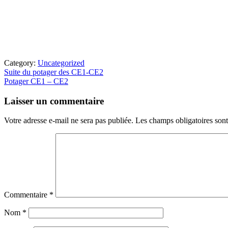
Category:
Uncategorized
Article
Suite du potager des CE1-CE2
précédent
Article
Potager CE1 – CE2
:
suivant
Interactions
:
Laisser un commentaire
du
lecteur
Votre adresse e-mail ne sera pas publiée.
Les champs obligatoires son
Commentaire
*
Nom
*