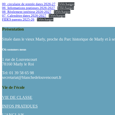
00_circulaire de rentrée dates 2026-27
Télécharger
06_Informations pratiques 2026-2027
Télécharger
08_Règlement intérieur 2026-2027
Télécharger
07_Calendrier dates 2026-2027
Télécharger
FIDES parents 2025-26
Télécharger
Présentation
Située dans le vieux Marly, proche du Parc historique de Marly et à s
Où sommes nous
1 rue de Louvencourt
78160 Marly le Roi
Tel: 01 39 58 65 98
secretariat@blanchedelouvencourt.fr
Vie de l’école
VIE DE CLASSE
INFOS PRATIQUES
L’ANGLAIS