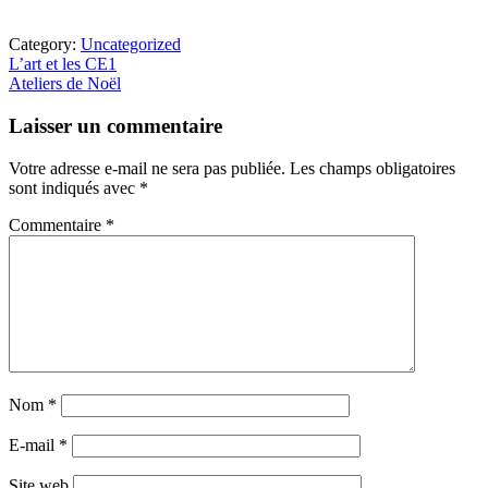
Category:
Uncategorized
Article
L’art et les CE1
précédent
Article
Ateliers de Noël
:
suivant
Interactions
:
Laisser un commentaire
du
lecteur
Votre adresse e-mail ne sera pas publiée.
Les champs obligatoires
sont indiqués avec
*
Commentaire
*
Nom
*
E-mail
*
Site web