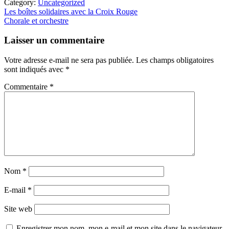
Category:
Uncategorized
Article
Les boîtes solidaires avec la Croix Rouge
précédent
Article
Chorale et orchestre
:
suivant
Interactions
:
Laisser un commentaire
du
lecteur
Votre adresse e-mail ne sera pas publiée.
Les champs obligatoires
sont indiqués avec
*
Commentaire
*
Nom
*
E-mail
*
Site web
Enregistrer mon nom, mon e-mail et mon site dans le navigateur