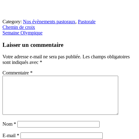
Category:
Nos évènements pastoraux
,
Pastorale
Article
Chemin de croix
précédent
Article
Semaine Olympique
:
suivant
Interactions
:
Laisser un commentaire
du
lecteur
Votre adresse e-mail ne sera pas publiée.
Les champs obligatoires
sont indiqués avec
*
Commentaire
*
Nom
*
E-mail
*