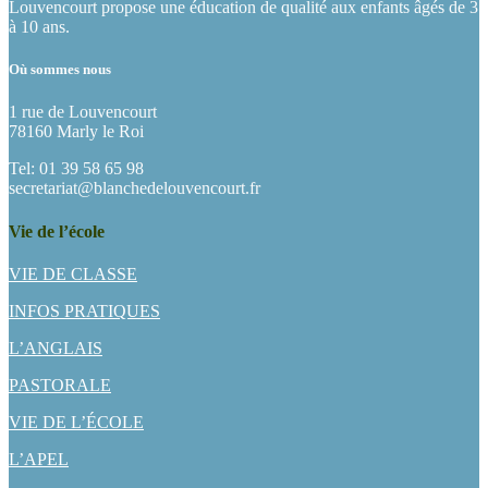
Louvencourt propose une éducation de qualité aux enfants âgés de 3
à 10 ans.
Où sommes nous
1 rue de Louvencourt
78160 Marly le Roi
Tel: 01 39 58 65 98
secretariat@blanchedelouvencourt.fr
Vie de l’école
VIE DE CLASSE
INFOS PRATIQUES
L’ANGLAIS
PASTORALE
VIE DE L’ÉCOLE
L’APEL