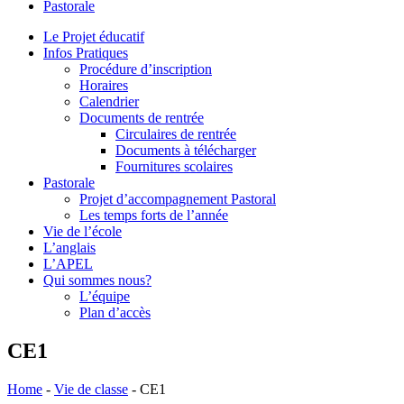
Pastorale
le
site
Le Projet éducatif
Infos Pratiques
Procédure d’inscription
Horaires
Calendrier
Documents de rentrée
Circulaires de rentrée
Documents à télécharger
Fournitures scolaires
Pastorale
Projet d’accompagnement Pastoral
Les temps forts de l’année
Vie de l’école
L’anglais
L’APEL
Qui sommes nous?
L’équipe
Plan d’accès
CE1
Home
-
Vie de classe
-
CE1