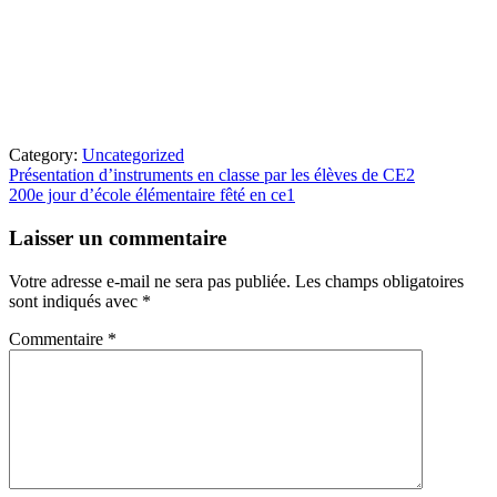
Category:
Uncategorized
Article
Présentation d’instruments en classe par les élèves de CE2
précédent
Article
200e jour d’école élémentaire fêté en ce1
:
suivant
Interactions
:
Laisser un commentaire
du
lecteur
Votre adresse e-mail ne sera pas publiée.
Les champs obligatoires
sont indiqués avec
*
Commentaire
*