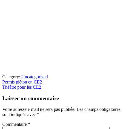
Category:
Uncategorized
Article
Permis piéton en CE2
précédent
Article
Théâtre pour les CE2
:
suivant
Interactions
:
Laisser un commentaire
du
lecteur
Votre adresse e-mail ne sera pas publiée.
Les champs obligatoires
sont indiqués avec
*
Commentaire
*