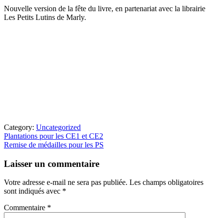
Nouvelle version de la fête du livre, en partenariat avec la librairie
Les Petits Lutins de Marly.
Category:
Uncategorized
Article
Plantations pour les CE1 et CE2
précédent
Article
Remise de médailles pour les PS
:
suivant
Interactions
:
Laisser un commentaire
du
lecteur
Votre adresse e-mail ne sera pas publiée.
Les champs obligatoires
sont indiqués avec
*
Commentaire
*