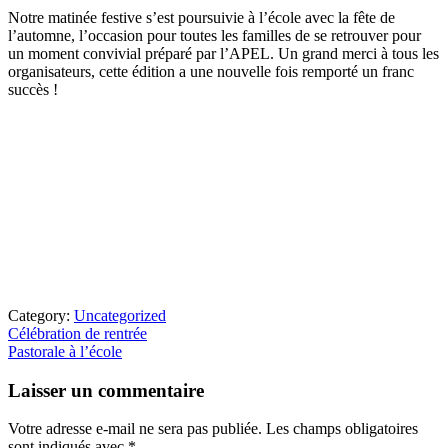
Notre matinée festive s’est poursuivie à l’école avec la fête de
l’automne, l’occasion pour toutes les familles de se retrouver pour
un moment convivial préparé par l’APEL. Un grand merci à tous les
organisateurs, cette édition a une nouvelle fois remporté un franc
succès !
Category:
Uncategorized
Article
Célébration de rentrée
précédent
Article
Pastorale à l’école
:
suivant
Interactions
:
Laisser un commentaire
du
lecteur
Votre adresse e-mail ne sera pas publiée.
Les champs obligatoires
sont indiqués avec
*