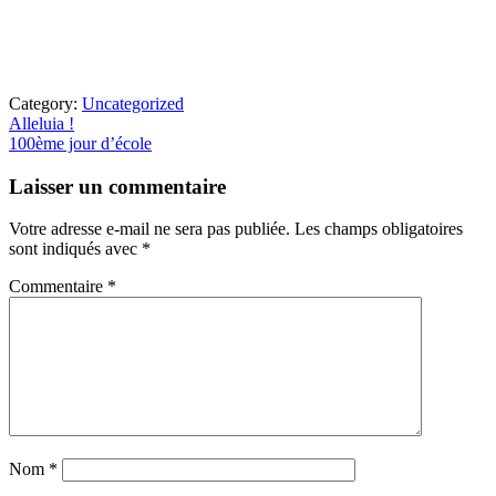
Category:
Uncategorized
Article
Alleluia !
précédent
Article
100ème jour d’école
:
suivant
Interactions
:
Laisser un commentaire
du
lecteur
Votre adresse e-mail ne sera pas publiée.
Les champs obligatoires
sont indiqués avec
*
Commentaire
*
Nom
*