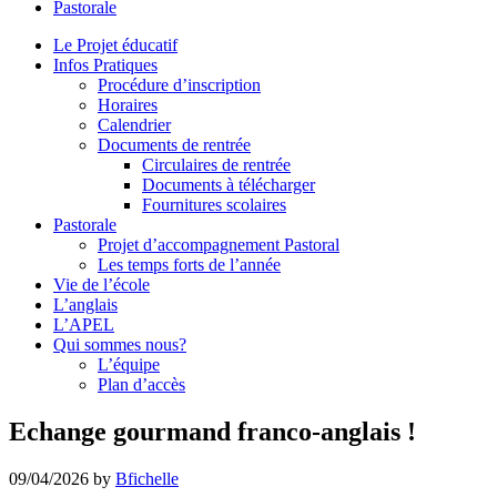
Pastorale
le
site
Le Projet éducatif
Infos Pratiques
Procédure d’inscription
Horaires
Calendrier
Documents de rentrée
Circulaires de rentrée
Documents à télécharger
Fournitures scolaires
Pastorale
Projet d’accompagnement Pastoral
Les temps forts de l’année
Vie de l’école
L’anglais
L’APEL
Qui sommes nous?
L’équipe
Plan d’accès
Echange gourmand franco-anglais !
09/04/2026
by
Bfichelle