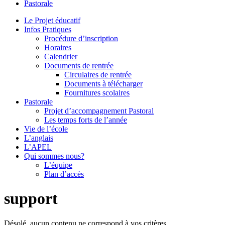
Pastorale
le
site
Le Projet éducatif
Infos Pratiques
Procédure d’inscription
Horaires
Calendrier
Documents de rentrée
Circulaires de rentrée
Documents à télécharger
Fournitures scolaires
Pastorale
Projet d’accompagnement Pastoral
Les temps forts de l’année
Vie de l’école
L’anglais
L’APEL
Qui sommes nous?
L’équipe
Plan d’accès
support
Désolé, aucun contenu ne correspond à vos critères.